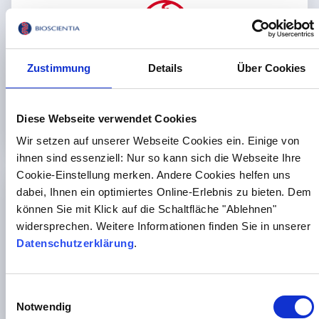
Zustimmung
Details
Über Cookies
Nachhaltigkeit
...haben wir uns als Ziel gesetzt! In Projektgruppen
erarbeiten wir Möglichkeiten zur Schonung der
Diese Webseite verwendet Cookies
Ressourcen.
Wir setzen auf unserer Webseite Cookies ein. Einige von
ihnen sind essenziell: Nur so kann sich die Webseite Ihre
Cookie-Einstellung merken. Andere Cookies helfen uns
dabei, Ihnen ein optimiertes Online-Erlebnis zu bieten. Dem
können Sie mit Klick auf die Schaltfläche "Ablehnen"
widersprechen. Weitere Informationen finden Sie in unserer
Datenschutzerklärung
.
Transport der Proben
Einwilligungsauswahl
Abholzeiten ermitteln wir mit Ihnen gemeinsam und
Notwendig
lassen Sie auch im Notfall "nicht im Regen stehen".